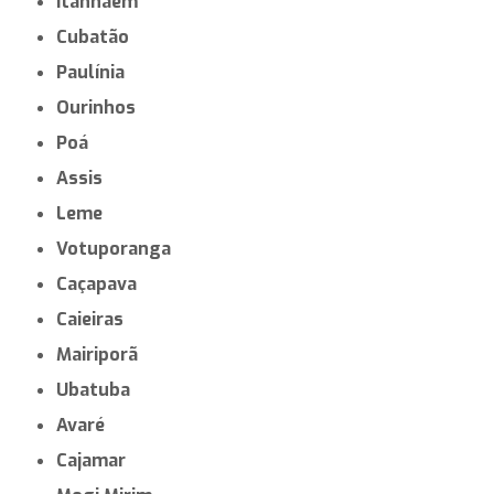
Itanhaém
Cubatão
Paulínia
Ourinhos
Poá
Assis
Leme
Votuporanga
Caçapava
Caieiras
Mairiporã
Ubatuba
Avaré
Cajamar