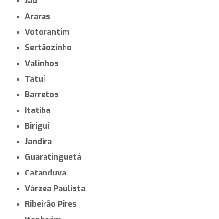
Jaú
Araras
Votorantim
Sertãozinho
Valinhos
Tatuí
Barretos
Itatiba
Birigui
Jandira
Guaratinguetá
Catanduva
Várzea Paulista
Ribeirão Pires