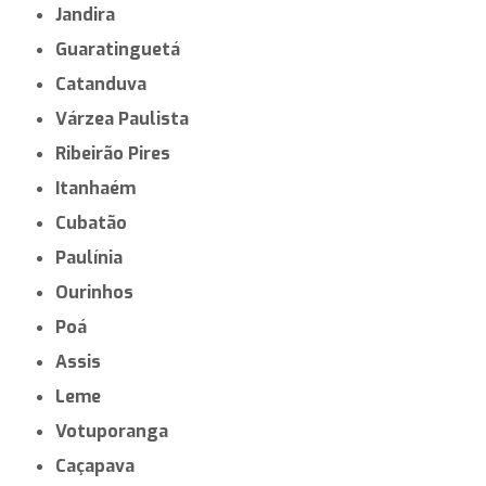
Jandira
Guaratinguetá
Catanduva
Várzea Paulista
Ribeirão Pires
Itanhaém
Cubatão
Paulínia
Ourinhos
Poá
Assis
Leme
Votuporanga
Caçapava