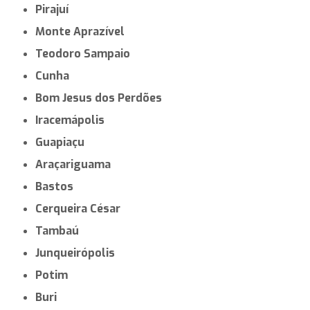
Pirajuí
Monte Aprazível
Teodoro Sampaio
Cunha
Bom Jesus dos Perdões
Iracemápolis
Guapiaçu
Araçariguama
Bastos
Cerqueira César
Tambaú
Junqueirópolis
Potim
Buri