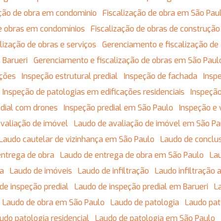
zação de obra em condominio
Fiscalização de obra em São Pau
 de obras em condomínios
Fiscalização de obras de construção 
calização de obras e serviços
Gerenciamento e fiscalização de
 Barueri
Gerenciamento e fiscalização de obras em São Paul
ações
Inspeção estrutural predial
Inspeção de fachada
Insp
Inspeção de patologias em edificações residenciais
Inspeção
edial com drones
Inspeção predial em São Paulo
Inspeção e 
avaliação de imóvel
Laudo de avaliação de imóvel em São Pa
Laudo cautelar de vizinhança em São Paulo
Laudo de conclu
entrega de obra
Laudo de entrega de obra em São Paulo
L
da
Laudo de imóveis
Laudo de infiltração
Laudo infiltração
 de inspeção predial
Laudo de inspeção predial em Barueri
Laudo de obra em São Paulo
Laudo de patologia
Laudo pa
audo patologia residencial
Laudo de patologia em São Paulo