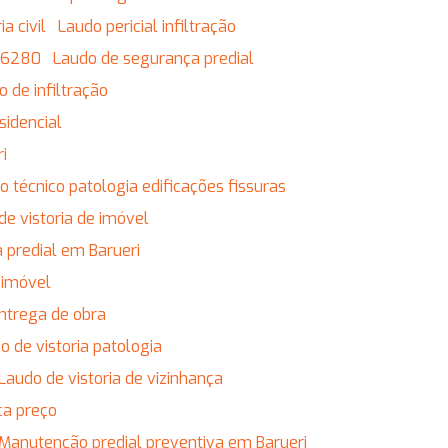
a civil
Laudo pericial infiltração
 16280
Laudo de segurança predial
o de infiltração
sidencial
ri
do técnico patologia edificações fissuras
 de vistoria de imóvel
ia predial em Barueri
r imóvel
entrega de obra
do de vistoria patologia
Laudo de vistoria de vizinhança
ça preço
Manutenção predial preventiva em Barueri