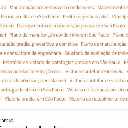
ulo
Manutenção preventiva em condominios
Mapeamento 
Perícia predial em São Paulo
Perito engenharia civil
Plane
Barueri
Planejamento de manutenção predial em São Paulo
eri
Plano de manutenção condominio em São Paulo
Plano
utenção predial preventiva e corretiva
Plano de manutenção 
tos e consultoria de engenharia
Relatório de avaliação de imó
Relatório de vistoria de patologias prediais em São Paulo
istoria cautelar construção civil
Vistoria cautelar de imóveis
 cautelar de vizinhança em Barueri
Vistoria cautelar de vizinh
de entrega de obra em São Paulo
Vistoria de fachada com dro
i
Vistoria predial em São Paulo
Vistoria de recebimento de 
E OBRAS