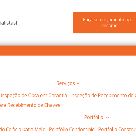
Faça seu orçamento agor
alistas!
mesmo
(11) 4110-8952
(11
Serviços
Inspeção de Obra em Garantia
Inspeção de Recebimento de
 para Recebimento de Chaves
Portfólio
do Edifício Kátia Melo
Portfólio Condominio
Portfólio Constr