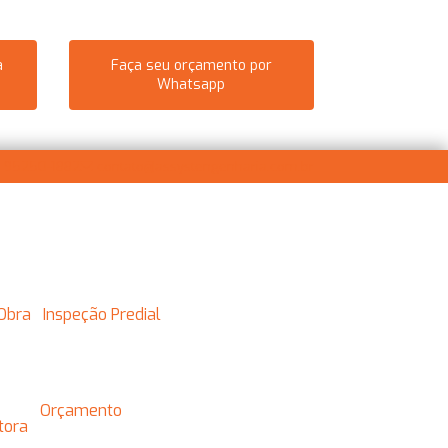
a
Faça seu orçamento por
Whatsapp
) 95250-1882
contato@assystengenharia.com.br
 Obra
Inspeção Predial
Orçamento
utora