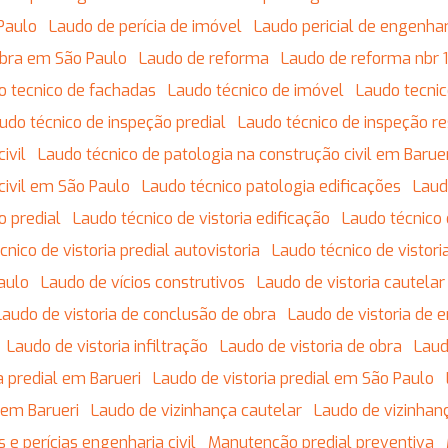
Paulo
Laudo de perícia de imóvel
Laudo pericial de engenhari
obra em São Paulo
Laudo de reforma
Laudo de reforma nbr
do tecnico de fachadas
Laudo técnico de imóvel
Laudo tecnic
audo técnico de inspeção predial
Laudo técnico de inspeção re
ivil
Laudo técnico de patologia na construção civil em Barue
civil em São Paulo
Laudo técnico patologia edificações
Lau
o predial
Laudo técnico de vistoria edificação
Laudo técnico
écnico de vistoria predial autovistoria
Laudo técnico de vistor
Paulo
Laudo de vícios construtivos
Laudo de vistoria cautela
Laudo de vistoria de conclusão de obra
Laudo de vistoria de 
Laudo de vistoria infiltração
Laudo de vistoria de obra
Lau
ia predial em Barueri
Laudo de vistoria predial em São Paulo
 em Barueri
Laudo de vizinhança cautelar
Laudo de vizinhan
s e perícias engenharia civil
Manutenção predial preventiva