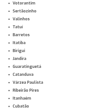
Votorantim
Sertãozinho
Valinhos
Tatuí
Barretos
Itatiba
Birigui
Jandira
Guaratinguetá
Catanduva
Várzea Paulista
Ribeirão Pires
Itanhaém
Cubatão