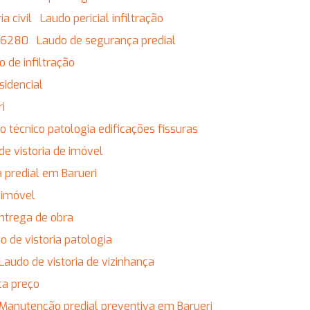
a civil
Laudo pericial infiltração
 16280
Laudo de segurança predial
o de infiltração
sidencial
ri
do técnico patologia edificações fissuras
 de vistoria de imóvel
ia predial em Barueri
r imóvel
entrega de obra
do de vistoria patologia
Laudo de vistoria de vizinhança
ça preço
Manutenção predial preventiva em Barueri