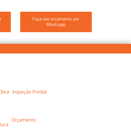
a
Faça seu orçamento por
Whatsapp
) 95250-1882
contato@assystengenharia.com.br
 Obra
Inspeção Predial
Orçamento
utora