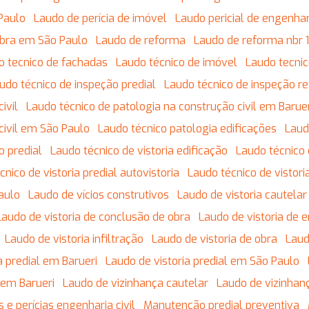
Paulo
Laudo de perícia de imóvel
Laudo pericial de engenhari
obra em São Paulo
Laudo de reforma
Laudo de reforma nbr
do tecnico de fachadas
Laudo técnico de imóvel
Laudo tecnic
audo técnico de inspeção predial
Laudo técnico de inspeção re
ivil
Laudo técnico de patologia na construção civil em Barue
civil em São Paulo
Laudo técnico patologia edificações
Lau
o predial
Laudo técnico de vistoria edificação
Laudo técnico
écnico de vistoria predial autovistoria
Laudo técnico de vistor
Paulo
Laudo de vícios construtivos
Laudo de vistoria cautela
Laudo de vistoria de conclusão de obra
Laudo de vistoria de 
Laudo de vistoria infiltração
Laudo de vistoria de obra
Lau
ia predial em Barueri
Laudo de vistoria predial em São Paulo
 em Barueri
Laudo de vizinhança cautelar
Laudo de vizinhan
s e perícias engenharia civil
Manutenção predial preventiva