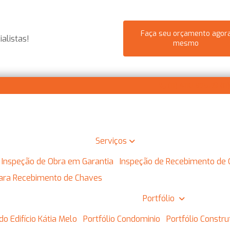
Faça seu orçamento agor
alistas!
mesmo
(11) 4110-8952
(11
Serviços
Inspeção de Obra em Garantia
Inspeção de Recebimento de
 para Recebimento de Chaves
Portfólio
do Edifício Kátia Melo
Portfólio Condominio
Portfólio Constr