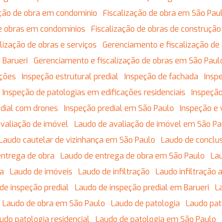
zação de obra em condominio
Fiscalização de obra em São Pau
 de obras em condomínios
Fiscalização de obras de construção 
calização de obras e serviços
Gerenciamento e fiscalização de
 Barueri
Gerenciamento e fiscalização de obras em São Paul
ações
Inspeção estrutural predial
Inspeção de fachada
Insp
Inspeção de patologias em edificações residenciais
Inspeção
edial com drones
Inspeção predial em São Paulo
Inspeção e 
avaliação de imóvel
Laudo de avaliação de imóvel em São Pa
Laudo cautelar de vizinhança em São Paulo
Laudo de conclu
entrega de obra
Laudo de entrega de obra em São Paulo
L
da
Laudo de imóveis
Laudo de infiltração
Laudo infiltração
 de inspeção predial
Laudo de inspeção predial em Barueri
Laudo de obra em São Paulo
Laudo de patologia
Laudo pa
audo patologia residencial
Laudo de patologia em São Paulo