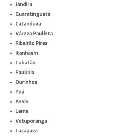
Jandira
Guaratinguetá
Catanduva
Várzea Paulista
Ribeirão Pires
Itanhaém
Cubatão
Paulínia
Ourinhos
Poá
Assis
Leme
Votuporanga
Caçapava