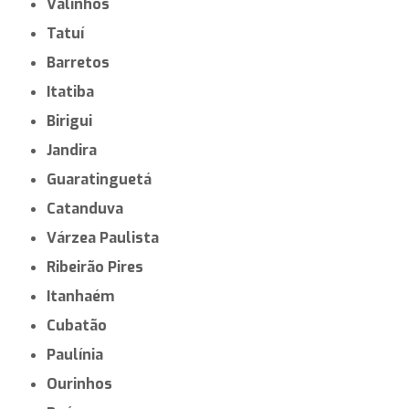
Valinhos
Tatuí
Barretos
Itatiba
Birigui
Jandira
Guaratinguetá
Catanduva
Várzea Paulista
Ribeirão Pires
Itanhaém
Cubatão
Paulínia
Ourinhos