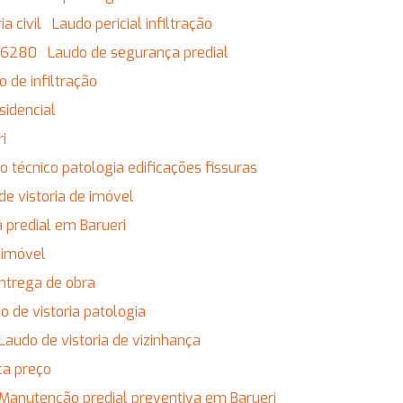
a civil
Laudo pericial infiltração
 16280
Laudo de segurança predial
o de infiltração
sidencial
ri
do técnico patologia edificações fissuras
 de vistoria de imóvel
ia predial em Barueri
r imóvel
entrega de obra
do de vistoria patologia
Laudo de vistoria de vizinhança
ça preço
Manutenção predial preventiva em Barueri