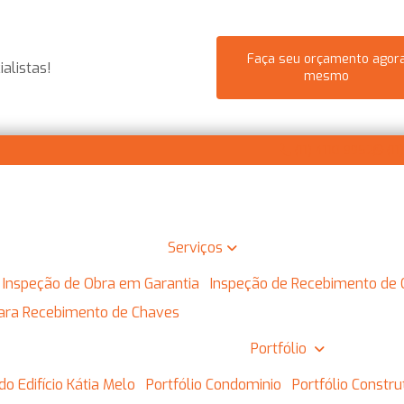
Faça seu orçamento agor
alistas!
mesmo
(11) 4110-8952
(11
Serviços
Inspeção de Obra em Garantia
Inspeção de Recebimento de
 para Recebimento de Chaves
Portfólio
do Edifício Kátia Melo
Portfólio Condominio
Portfólio Constr