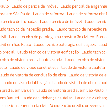
Paulo
Laudo de perícia de imóvel
Laudo pericial de engenhari
obra em São Paulo
Laudo de reforma
Laudo de reforma nbr
do tecnico de fachadas
Laudo técnico de imóvel
Laudo tecnic
audo técnico de inspeção predial
Laudo técnico de inspeção re
ivil
Laudo técnico de patologia na construção civil em Barue
civil em São Paulo
Laudo técnico patologia edificações
Lau
o predial
Laudo técnico de vistoria edificação
Laudo técnico
écnico de vistoria predial autovistoria
Laudo técnico de vistor
Paulo
Laudo de vícios construtivos
Laudo de vistoria cautela
Laudo de vistoria de conclusão de obra
Laudo de vistoria de 
Laudo de vistoria infiltração
Laudo de vistoria de obra
Lau
ia predial em Barueri
Laudo de vistoria predial em São Paulo
 em Barueri
Laudo de vizinhança cautelar
Laudo de vizinhan
s e perícias engenharia civil
Manutenção predial preventiva