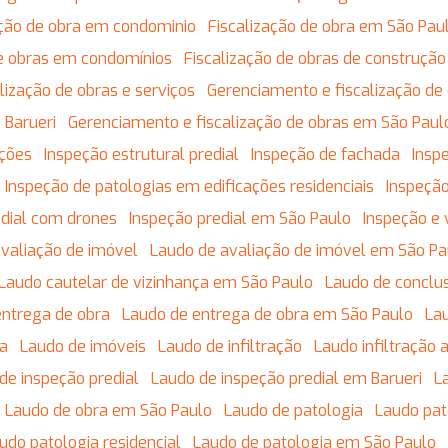
zação de obra em condominio
Fiscalização de obra em São Pau
 de obras em condomínios
Fiscalização de obras de construção 
calização de obras e serviços
Gerenciamento e fiscalização de
 Barueri
Gerenciamento e fiscalização de obras em São Paul
ações
Inspeção estrutural predial
Inspeção de fachada
Insp
Inspeção de patologias em edificações residenciais
Inspeção
edial com drones
Inspeção predial em São Paulo
Inspeção e 
avaliação de imóvel
Laudo de avaliação de imóvel em São Pa
Laudo cautelar de vizinhança em São Paulo
Laudo de conclu
entrega de obra
Laudo de entrega de obra em São Paulo
L
da
Laudo de imóveis
Laudo de infiltração
Laudo infiltração
 de inspeção predial
Laudo de inspeção predial em Barueri
Laudo de obra em São Paulo
Laudo de patologia
Laudo pa
audo patologia residencial
Laudo de patologia em São Paulo