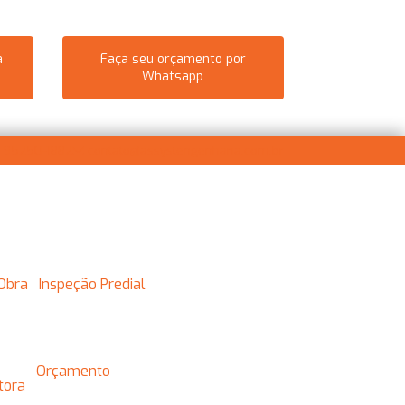
a
Faça seu orçamento por
Whatsapp
) 95250-1882
contato@assystengenharia.com.br
 Obra
Inspeção Predial
Orçamento
utora