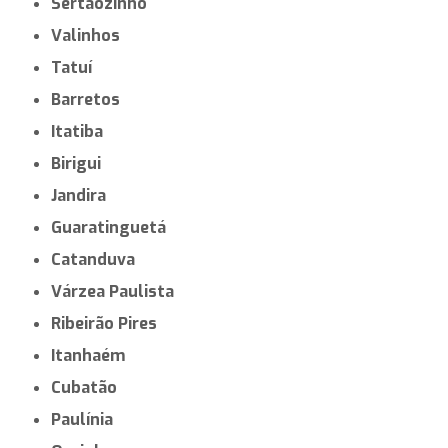
Sertãozinho
Valinhos
Tatuí
Barretos
Itatiba
Birigui
Jandira
Guaratinguetá
Catanduva
Várzea Paulista
Ribeirão Pires
Itanhaém
Cubatão
Paulínia