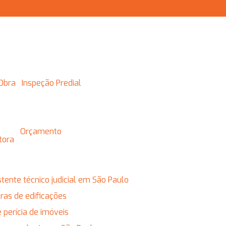
) 95250-1882
contato@assystengenharia.com.br
 Obra
Inspeção Predial
Orçamento
utora
istente técnico judicial em São Paulo
obras de edificações
e perícia de imóveis