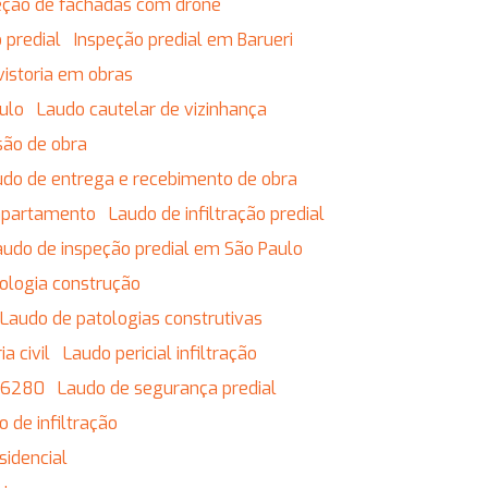
eção de fachadas com drone
 predial
Inspeção predial em Barueri
vistoria em obras
ulo
Laudo cautelar de vizinhança
são de obra
audo de entrega e recebimento de obra
 apartamento
Laudo de infiltração predial
Laudo de inspeção predial em São Paulo
tologia construção
Laudo de patologias construtivas
a civil
Laudo pericial infiltração
 16280
Laudo de segurança predial
o de infiltração
sidencial