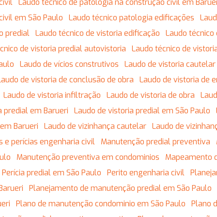
ivil
Laudo técnico de patologia na construção civil em Barue
civil em São Paulo
Laudo técnico patologia edificações
Lau
o predial
Laudo técnico de vistoria edificação
Laudo técnico
écnico de vistoria predial autovistoria
Laudo técnico de vistor
Paulo
Laudo de vícios construtivos
Laudo de vistoria cautela
Laudo de vistoria de conclusão de obra
Laudo de vistoria de 
Laudo de vistoria infiltração
Laudo de vistoria de obra
Lau
ia predial em Barueri
Laudo de vistoria predial em São Paulo
 em Barueri
Laudo de vizinhança cautelar
Laudo de vizinhan
s e perícias engenharia civil
Manutenção predial preventiva
ulo
Manutenção preventiva em condominios
Mapeamento 
Perícia predial em São Paulo
Perito engenharia civil
Plane
Barueri
Planejamento de manutenção predial em São Paulo
eri
Plano de manutenção condominio em São Paulo
Plano