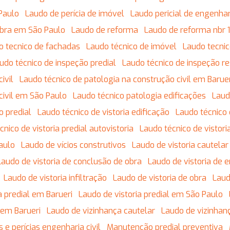
Paulo
Laudo de perícia de imóvel
Laudo pericial de engenhari
obra em São Paulo
Laudo de reforma
Laudo de reforma nbr
do tecnico de fachadas
Laudo técnico de imóvel
Laudo tecnic
audo técnico de inspeção predial
Laudo técnico de inspeção re
ivil
Laudo técnico de patologia na construção civil em Barue
civil em São Paulo
Laudo técnico patologia edificações
Lau
o predial
Laudo técnico de vistoria edificação
Laudo técnico
écnico de vistoria predial autovistoria
Laudo técnico de vistor
Paulo
Laudo de vícios construtivos
Laudo de vistoria cautela
Laudo de vistoria de conclusão de obra
Laudo de vistoria de 
Laudo de vistoria infiltração
Laudo de vistoria de obra
Lau
ia predial em Barueri
Laudo de vistoria predial em São Paulo
 em Barueri
Laudo de vizinhança cautelar
Laudo de vizinhan
s e perícias engenharia civil
Manutenção predial preventiva