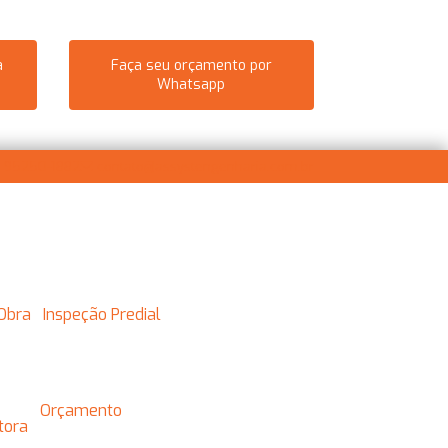
a
Faça seu orçamento por
Whatsapp
) 95250-1882
contato@assystengenharia.com.br
 Obra
Inspeção Predial
Orçamento
utora