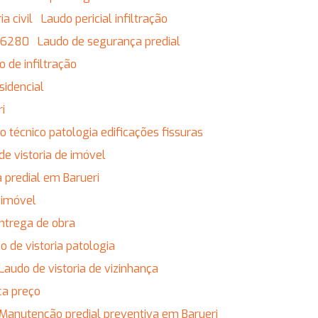
a civil
Laudo pericial infiltração
 16280
Laudo de segurança predial
o de infiltração
sidencial
ri
do técnico patologia edificações fissuras
 de vistoria de imóvel
ia predial em Barueri
r imóvel
entrega de obra
do de vistoria patologia
Laudo de vistoria de vizinhança
ça preço
Manutenção predial preventiva em Barueri