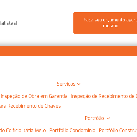
Faça seu orçamento agor
alistas!
mesmo
(11) 4110-8952
(11
Serviços
Inspeção de Obra em Garantia
Inspeção de Recebimento de
 para Recebimento de Chaves
Portfólio
do Edifício Kátia Melo
Portfólio Condominio
Portfólio Constr