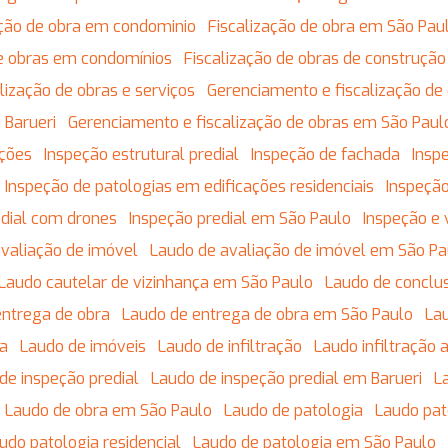
zação de obra em condominio
Fiscalização de obra em São Pau
 de obras em condomínios
Fiscalização de obras de construção 
calização de obras e serviços
Gerenciamento e fiscalização de
 Barueri
Gerenciamento e fiscalização de obras em São Paul
ações
Inspeção estrutural predial
Inspeção de fachada
Insp
Inspeção de patologias em edificações residenciais
Inspeção
edial com drones
Inspeção predial em São Paulo
Inspeção e 
avaliação de imóvel
Laudo de avaliação de imóvel em São Pa
Laudo cautelar de vizinhança em São Paulo
Laudo de conclu
entrega de obra
Laudo de entrega de obra em São Paulo
L
da
Laudo de imóveis
Laudo de infiltração
Laudo infiltração
 de inspeção predial
Laudo de inspeção predial em Barueri
Laudo de obra em São Paulo
Laudo de patologia
Laudo pa
audo patologia residencial
Laudo de patologia em São Paulo