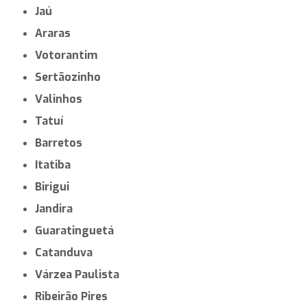
Jaú
Araras
Votorantim
Sertãozinho
Valinhos
Tatuí
Barretos
Itatiba
Birigui
Jandira
Guaratinguetá
Catanduva
Várzea Paulista
Ribeirão Pires