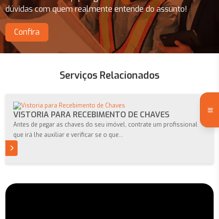
dúvidas com quem realmente entende do assunto!
Confira
Serviços Relacionados
VISTORIA PARA RECEBIMENTO DE CHAVES
Antes de pegar as chaves do seu imóvel, contrate um profissional
que irá lhe auxiliar e verificar se o que...
S