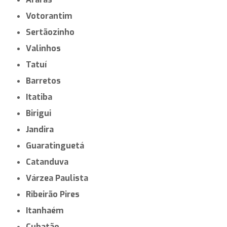
Votorantim
Sertãozinho
Valinhos
Tatuí
Barretos
Itatiba
Birigui
Jandira
Guaratinguetá
Catanduva
Várzea Paulista
Ribeirão Pires
Itanhaém
Cubatão