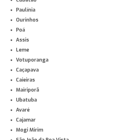
Paulínia
Ourinhos
Poá
Assis
Leme
Votuporanga
Caçapava
Caieiras
Mairiporã
Ubatuba
Avaré
Cajamar
Mogi Mirim
São João da Boa Vista