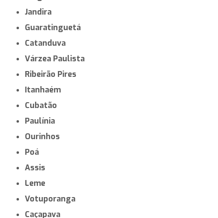
Jandira
Guaratinguetá
Catanduva
Várzea Paulista
Ribeirão Pires
Itanhaém
Cubatão
Paulínia
Ourinhos
Poá
Assis
Leme
Votuporanga
Caçapava