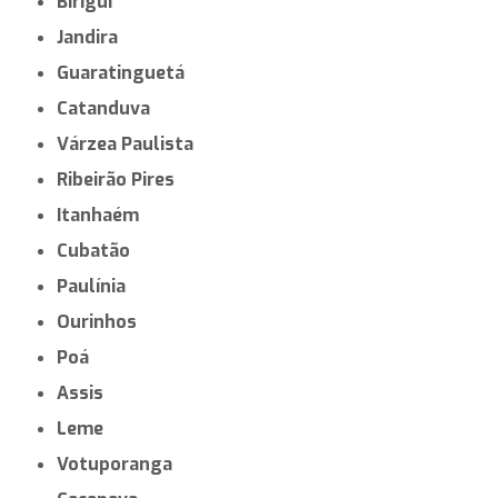
Birigui
Jandira
Guaratinguetá
Catanduva
Várzea Paulista
Ribeirão Pires
Itanhaém
Cubatão
Paulínia
Ourinhos
Poá
Assis
Leme
Votuporanga