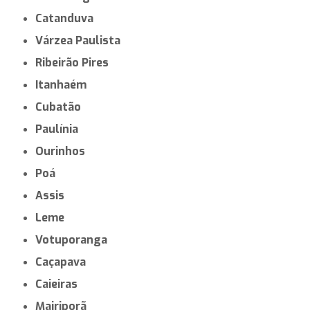
Catanduva
Várzea Paulista
Ribeirão Pires
Itanhaém
Cubatão
Paulínia
Ourinhos
Poá
Assis
Leme
Votuporanga
Caçapava
Caieiras
Mairiporã