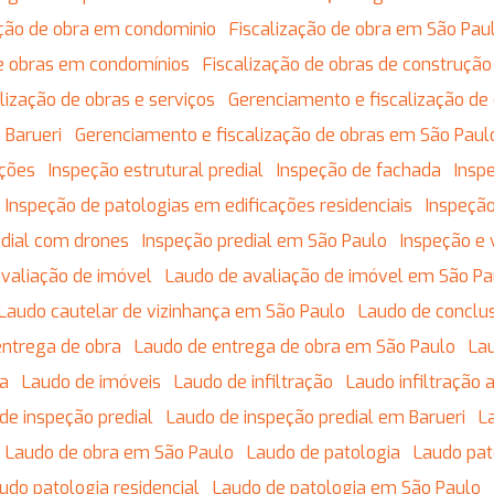
zação de obra em condominio
Fiscalização de obra em São Pau
 de obras em condomínios
Fiscalização de obras de construção 
calização de obras e serviços
Gerenciamento e fiscalização de
 Barueri
Gerenciamento e fiscalização de obras em São Paul
ações
Inspeção estrutural predial
Inspeção de fachada
Insp
Inspeção de patologias em edificações residenciais
Inspeção
edial com drones
Inspeção predial em São Paulo
Inspeção e 
avaliação de imóvel
Laudo de avaliação de imóvel em São Pa
Laudo cautelar de vizinhança em São Paulo
Laudo de conclu
entrega de obra
Laudo de entrega de obra em São Paulo
L
da
Laudo de imóveis
Laudo de infiltração
Laudo infiltração
 de inspeção predial
Laudo de inspeção predial em Barueri
Laudo de obra em São Paulo
Laudo de patologia
Laudo pa
audo patologia residencial
Laudo de patologia em São Paulo