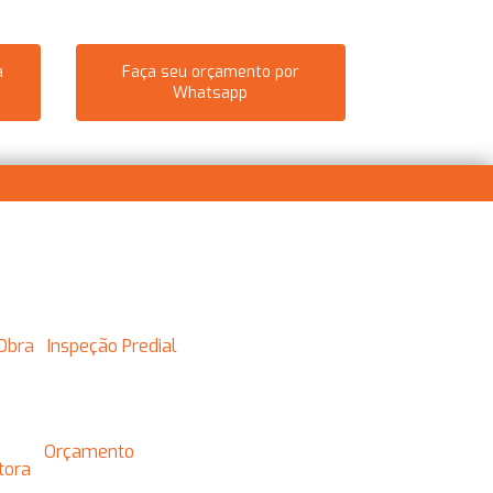
a
Faça seu orçamento por
Whatsapp
) 95250-1882
contato@assystengenharia.com.br
 Obra
Inspeção Predial
Orçamento
utora