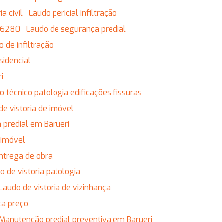
a civil
Laudo pericial infiltração
 16280
Laudo de segurança predial
o de infiltração
sidencial
ri
do técnico patologia edificações fissuras
 de vistoria de imóvel
ia predial em Barueri
r imóvel
entrega de obra
do de vistoria patologia
Laudo de vistoria de vizinhança
ça preço
Manutenção predial preventiva em Barueri