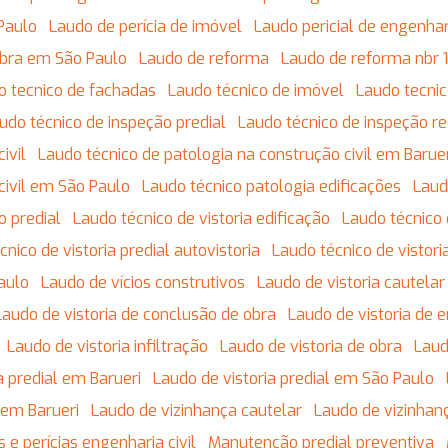
Paulo
Laudo de perícia de imóvel
Laudo pericial de engenhari
obra em São Paulo
Laudo de reforma
Laudo de reforma nbr
do tecnico de fachadas
Laudo técnico de imóvel
Laudo tecnic
audo técnico de inspeção predial
Laudo técnico de inspeção re
ivil
Laudo técnico de patologia na construção civil em Barue
civil em São Paulo
Laudo técnico patologia edificações
Lau
o predial
Laudo técnico de vistoria edificação
Laudo técnico
écnico de vistoria predial autovistoria
Laudo técnico de vistor
Paulo
Laudo de vícios construtivos
Laudo de vistoria cautela
Laudo de vistoria de conclusão de obra
Laudo de vistoria de 
Laudo de vistoria infiltração
Laudo de vistoria de obra
Lau
ia predial em Barueri
Laudo de vistoria predial em São Paulo
 em Barueri
Laudo de vizinhança cautelar
Laudo de vizinhan
s e perícias engenharia civil
Manutenção predial preventiva