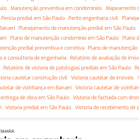
ulo
Manutenção preventiva em condominios
Mapeamento 
Perícia predial em São Paulo
Perito engenharia civil
Plane
Barueri
Planejamento de manutenção predial em São Paulo
eri
Plano de manutenção condominio em São Paulo
Plano
utenção predial preventiva e corretiva
Plano de manutenção 
tos e consultoria de engenharia
Relatório de avaliação de imó
Relatório de vistoria de patologias prediais em São Paulo
istoria cautelar construção civil
Vistoria cautelar de imóveis
 cautelar de vizinhança em Barueri
Vistoria cautelar de vizinh
de entrega de obra em São Paulo
Vistoria de fachada com dro
i
Vistoria predial em São Paulo
Vistoria de recebimento de 
ENHARIA