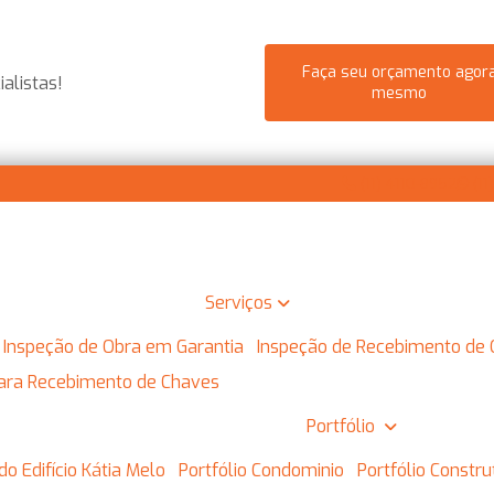
Faça seu orçamento agor
alistas!
mesmo
(11) 4110-8952
(11
Serviços
Inspeção de Obra em Garantia
Inspeção de Recebimento de
 para Recebimento de Chaves
Portfólio
do Edifício Kátia Melo
Portfólio Condominio
Portfólio Constr