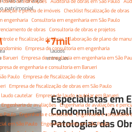
m mais de 13 anos
de obras de edificações
Auditoria de obras em São Paulo
Au
o patrimonial.
Avaliação e perícia de imóveis
Checklist fiscalização de obras
em engenharia
Consultoria em engenharia em São Paulo
erenciamento de obras
Consultoria de obras e projetos
M
+7mil
Controle e fiscalização de obras
Elaboração de plano de man
condominio
Empresa de consultoria em engenharia
rea
laudos
m Barueri
Empresa de consultoria em engenharia em São Pau
a
entregues
presa de engenharia e consultoria em Barueri
São Paulo
Empresa de fiscalização de obras
eri
Empresa de fiscalização de obras em São Paulo
 laudo cautelar
Empresa de laudo cautelar em Barueri
Especialistas em 
Engenharia de avaliações
Engenharia de avaliações e períci
Condominial, Avali
ão Paulo
Engenharia e consultoria
Engenharia e consultoria
Patologias das Obr
dicial em São Paulo
Engenheiro perito em São Paulo