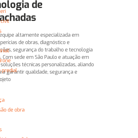
nologia de
eri
Fachadas
civil
s
equipe altamente especializada em
perícias de obras, diagnóstico e
ções, segurança do trabalho e tecnologia
nial
s. Com sede em São Paulo e atuação em
drone
s soluções técnicas personalizadas, aliando
 predial
ra garantir qualidade, segurança e
ojeto
nça
são de obra
s