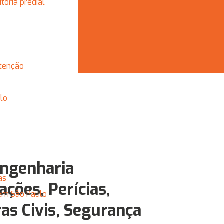
ditoria predial
utenção
lo
Engenharia
as
ações, Perícias,
 em São Paulo
as Civis, Segurança