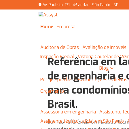
Av. Paulista, 171 - 4ª andar - São Paulo - SP
Home
Empresa
Auditoria de Obras
Avaliação de Imóveis
Inspeção Predial
Vistoria Cautelar de Viz
Referência em la
Blog
de engenharia e 
Por que prédios desabam: lições e alertas 
para condomínio
Orçamento
Brasil.
Assessoria em engenharia
Assistente t
Assistente técnico judicial em São Paulo
Somos referência em laudos técni