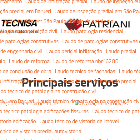
partamento
Laudo de infiltração predial
Laudo de inspeção el
eção predial em Barueri
Laudo de inspeção predial em São Pa
Laudo de obra em São Paulo
Laudo de patologia
ologia na construção civil
Laudo patologia residencial
de patologias construtivas
Laudo de patologias construtiva
l de engenharia civil
Laudo pericial infiltração
Laudo predial
ulo
Laudo de reforma
Laudo de reforma nbr 16280
co de conclusão de obra
Laudo tecnico de fachadas
Laudo té
Principais serviços
o infiltração apartamento
Laudo técnico de inspeção predial
udo técnico de patologia na construção civil
civil em Barueri
Laudo técnico de patologia na construção ci
o técnico patologia edificações fissuras
Laudo técnico de pa
storia edificação
Laudo técnico de vistoria de imóvel
écnico de vistoria predial autovistoria