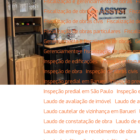
Fiscalização e gerenciamento de obras
Fiscalização de obra em condominio
Fis
Fiscalização de obras civis
Fiscalização
Fiscalização de obras particulares
Fisca
Gerenciamento e fiscalização de obras
Gerenciamento e fiscalização de obras e
Inspeção de edificações
Inspeção estrutu
Inspeção de obra
Inspeção de obras civis
Inspeção predial em Barueri
Inspeção pre
Inspeção predial em São Paulo
Inspeção 
Laudo de avaliação de imóvel
Laudo de 
Laudo cautelar de vizinhança em Barueri
Laudo de constatação de obra
Laudo de 
Laudo de entrega e recebimento de obra