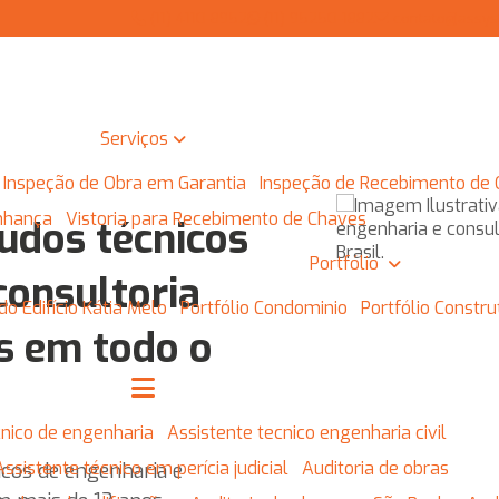
(11) 4110-8952
(11) 95250-1882
contato@assys
Serviços
Inspeção de Obra em Garantia
Inspeção de Recebimento de
inhança
Vistoria para Recebimento de Chaves
udos técnicos
Portfólio
consultoria
do Edifício Kátia Melo
Portfólio Condominio
Portfólio Constr
s em todo o
écnico de engenharia
Assistente tecnico engenharia civil
Assistente técnico em perícia judicial
Auditoria de obras
cos de engenharia e