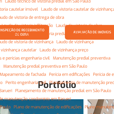
ri
Laudo técnico de vistoria predial em São Paulo
storia cautelar imóvel
Laudo de vistoria cautelar de vizinhanç
Laudo de vistoria de entrega de obra
Laudo de vistoria infiltração
Laudo de vistoria de obra
INSPEÇÃO DE RECEBIMENTO
AVALIAÇÃO DE IMÓVEIS
oria predial
Laudo de vistoria predial em Barueri
DE OBRA
Laudo de vistoria de vizinhança
Laudo de vizinhança
 vizinhança cautelar
Laudo de vizinhança preço
s e perícias engenharia civil
Manutenção predial preventiva
i
Manutenção predial preventiva em São Paulo
Mapeamento de fachada
Perícia em edificações
Perícia de 
Portfólio
lo
Perito engenharia civil
Planejamento de manutenção pred
Barueri
Planejamento de manutenção predial em São Paulo
 de manutenção condominio em Barueri
 Paulo
Plano de manutenção de edificações
Plano manuten