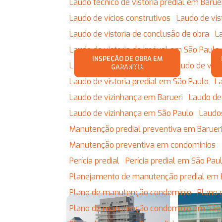
Laudo técnico de vistoria predial em Barue
Laudo de vícios construtivos
Laudo de vi
Laudo de vistoria de conclusão de obra
Laudo de vistoria de imóvel em São Paulo
INSPEÇÃO DE OBRA EM
Laudo de vistoria patologia
Laudo de vist
GARANTIA
Laudo de vistoria predial em São Paulo
Laudo de vizinhança em Barueri
Laudo de
Laudo de vizinhança em São Paulo
Laudo
Manutenção predial preventiva em Baruer
Manutenção preventiva em condominios
Perícia predial
Perícia predial em São Pau
Planejamento de manutenção predial em 
Plano de manutenção condominio
Plano
Plano de manutenção condominio em São