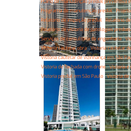
Plano de manutenção predial preventiva e
Programa de manutenção predial
Proje
Relatório de inspeção predial
Relatório d
Relatório de vistoria de patologias predia
Serviços de consultoria de engenharia
V
Vistoria cautelar obra
Vistoria cautelar 
Vistoria cautelar de vizinhança em São Pa
Vistoria de fachada com drone
Vistoria 
Vistoria predial em São Paulo
Vistoria d