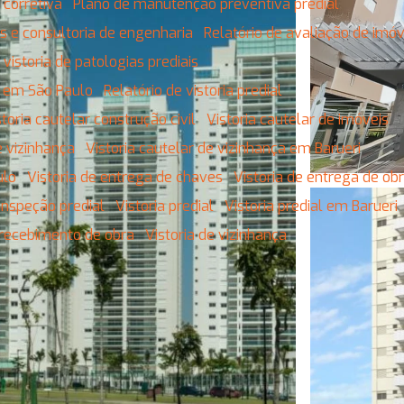
 corretiva
Plano de manutenção preventiva predial
tos e consultoria de engenharia
Relatório de avaliação de imó
e vistoria de patologias prediais
is em São Paulo
Relatório de vistoria predial
istoria cautelar construção civil
Vistoria cautelar de imóveis
de vizinhança
Vistoria cautelar de vizinhança em Barueri
ulo
Vistoria de entrega de chaves
Vistoria de entrega de o
e inspeção predial
Vistoria predial
Vistoria predial em Barueri
e recebimento de obra
Vistoria de vizinhança