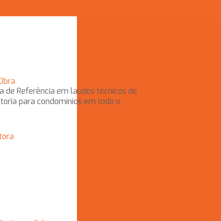
tengenharia.com.br
 Obra
utora