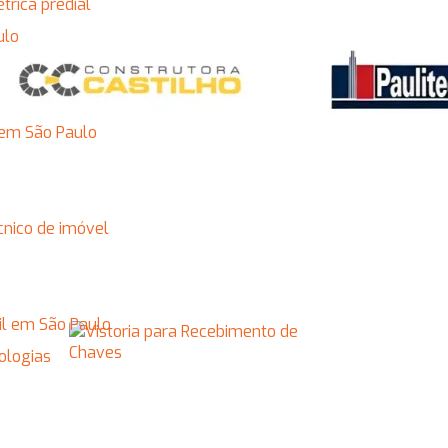
étrica predial
ulo
s em São Paulo
cnico de imóvel
vil em São Paulo
tologias