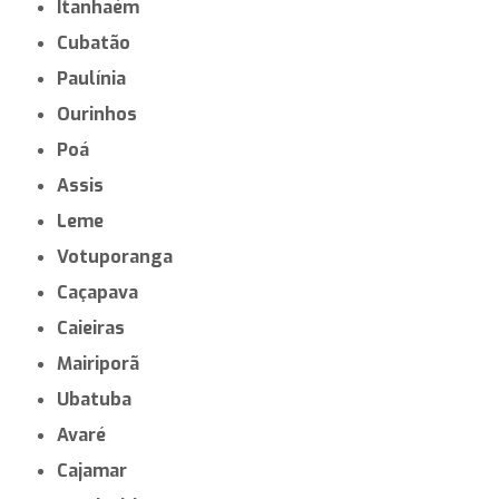
Itanhaém
Cubatão
Paulínia
Ourinhos
Poá
Assis
Leme
Votuporanga
Caçapava
Caieiras
Mairiporã
Ubatuba
Avaré
Cajamar