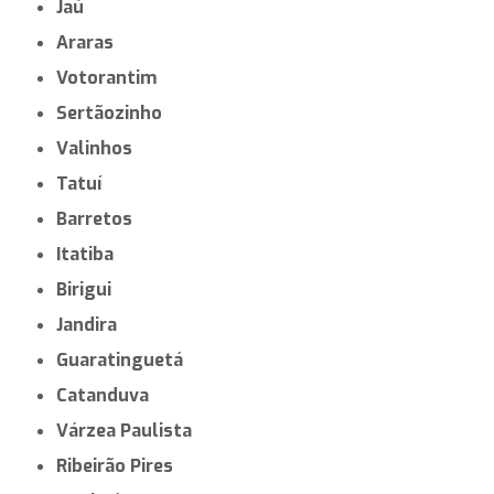
Jaú
Araras
Votorantim
Sertãozinho
Valinhos
Tatuí
Barretos
Itatiba
Birigui
Jandira
Guaratinguetá
Catanduva
Várzea Paulista
Ribeirão Pires