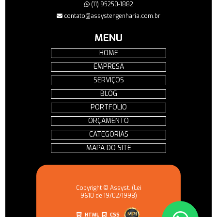
(11) 95250-1882
contato@assystengenharia.com.br
MENU
HOME
EMPRESA
SERVIÇOS
BLOG
PORTFÓLIO
ORÇAMENTO
CATEGORIAS
MAPA DO SITE
Copyright © Assyst. (Lei
9610 de 19/02/1998)
HTML
CSS