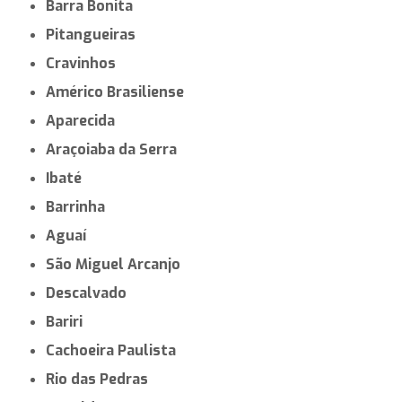
Pontal
Ituverava
Jarinu
Guariba
São Manuel
José Bonifácio
Iperó
Presidente Venceslau
Promissão
Ilhabela
Santa Fé do Sul
Adamantina
Barra Bonita
Pitangueiras