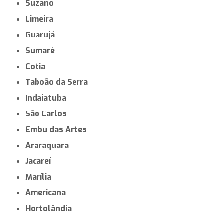
Piracicaba
Santos
Mauá
Diadema
Carapicuíba
Bauru
Itaquaquecetuba
Franca
Praia Grande
São Vicente
Barueri
Taubaté
Suzano
Limeira