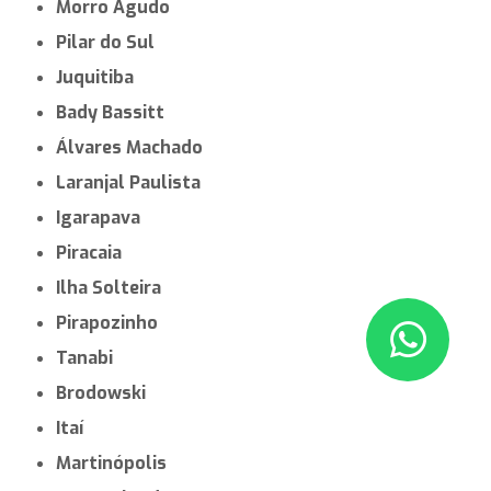
Guararapes
Serra Negra
Biritiba Mirim
Cândido Mota
Piraju
Iguape
Santa Cruz das Palmeiras
Rancharia
Cajati
Conchal
Casa Branca
Mirandópolis
Morro Agudo
Pilar do Sul