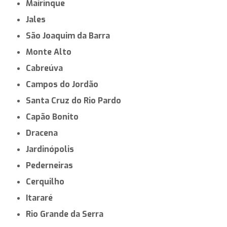
Porto Feliz
Olímpia
Santa Isabel
Piedade
Porto Ferreira
Taquaritinga
São José do Rio Pardo
Louveira
Artur Nogueira
Tremembé
Vargem Grande Paulista
Capivari
Mairinque
Jales