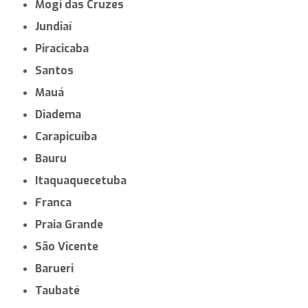
Principais regiões onde a Assyst atende
Empresa de engenharia e consultoria:
SP
São Paulo
Guarulhos
Campinas
São Bernardo do Campo
Santo André
Osasco
Sorocaba
Ribeirão Preto
São José dos Campos
São José do Rio Preto
Mogi das Cruzes
Jundiaí