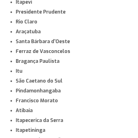
Guarujá
Sumaré
Cotia
Taboão da Serra
Indaiatuba
São Carlos
Embu das Artes
Araraquara
Jacareí
Marília
Americana
Hortolândia
Itapevi
Presidente Prudente