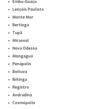
Bebedouro
Ibiúna
Cruzeiro
Lins
Pirassununga
Itapira
Jaboticabal
Fernandópolis
Itupeva
Peruíbe
Amparo
Mococa
Embu-Guaçu
Lençóis Paulista