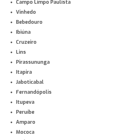
Mairiporã
Ubatuba
Avaré
Cajamar
Mogi Mirim
São João da Boa Vista
Itapeva
Arujá
Lorena
São Sebastião
São Roque
Matão
Campo Limpo Paulista
Vinhedo