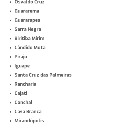
Cravinhos
Américo Brasiliense
Aparecida
Araçoiaba da Serra
Ibaté
Barrinha
Aguaí
São Miguel Arcanjo
Descalvado
Bariri
Cachoeira Paulista
Rio das Pedras
Osvaldo Cruz
Guararema