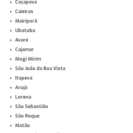
Guaratinguetá
Catanduva
Várzea Paulista
Ribeirão Pires
Itanhaém
Cubatão
Paulínia
Ourinhos
Poá
Assis
Leme
Votuporanga
Caçapava
Caieiras