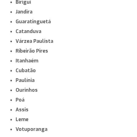
Botucatu
Franco da Rocha
Caraguatatuba
Salto
Jaú
Araras
Votorantim
Sertãozinho
Valinhos
Tatuí
Barretos
Itatiba
Birigui
Jandira