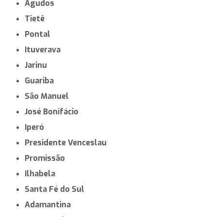
Pedreira
Garça
Paraguaçu Paulista
Vargem Grande do Sul
Socorro
Espírito Santo do Pinhal
Presidente Epitácio
Itápolis
Guaíra
Novo Horizonte
Orlândia
São Pedro
Agudos
Tietê