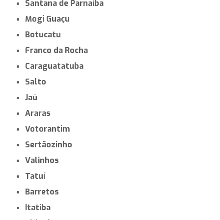
Rio Claro
Araçatuba
Santa Bárbara d'Oeste
Ferraz de Vasconcelos
Bragança Paulista
Itu
São Caetano do Sul
Pindamonhangaba
Francisco Morato
Atibaia
Itapecerica da Serra
Itapetininga
Santana de Parnaíba
Mogi Guaçu