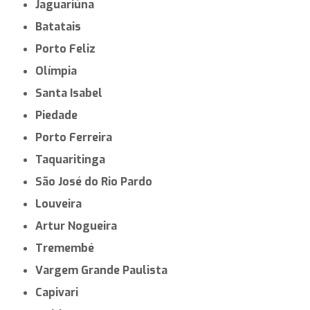
Monte Mor
Bertioga
Tupã
Mirassol
Nova Odessa
Mongaguá
Penápolis
Boituva
Ibitinga
Registro
Andradina
Cosmópolis
Jaguariúna
Batatais