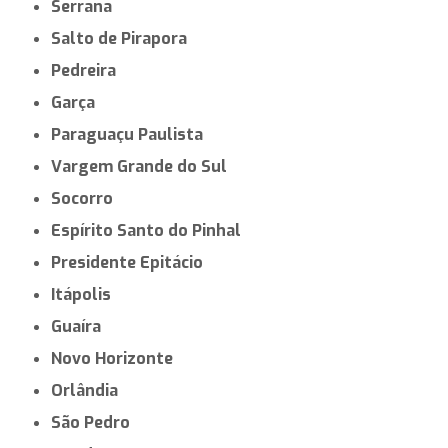
São Joaquim da Barra
Monte Alto
Cabreúva
Campos do Jordão
Santa Cruz do Rio Pardo
Capão Bonito
Dracena
Jardinópolis
Pederneiras
Cerquilho
Itararé
Rio Grande da Serra
Serrana
Salto de Pirapora