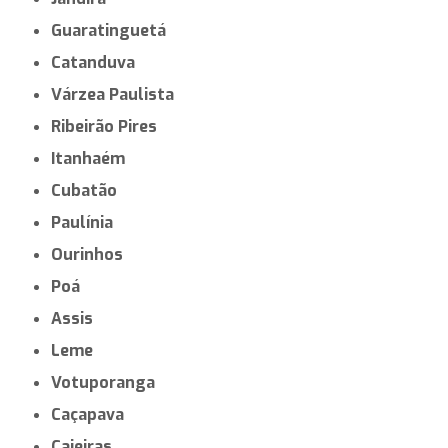
Guaratinguetá
Catanduva
Várzea Paulista
Ribeirão Pires
Itanhaém
Cubatão
Paulínia
Ourinhos
Poá
Assis
Leme
Votuporanga
Caçapava
Caieiras