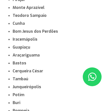
Monte Aprazível
Teodoro Sampaio
Cunha
Bom Jesus dos Perdões
Iracemápolis
Guapiaçu
Araçariguama
Bastos
Cerqueira César
Tambaú
Junqueirópolis
Potim
Buri
Pompeia