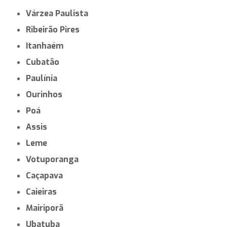
Várzea Paulista
Ribeirão Pires
Itanhaém
Cubatão
Paulínia
Ourinhos
Poá
Assis
Leme
Votuporanga
Caçapava
Caieiras
Mairiporã
Ubatuba